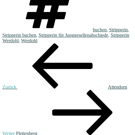
buchen
,
Stripperin
,
Stripperin buchen
,
Stripperin für Junggesellenabschiede
,
Stripperin
Werdohl
,
Werdohl
Beitragsnavigation
Vorheriger
Beitrag
Zurück
Attendorn
Nächster
Beitrag
Weiter
Plettenberg