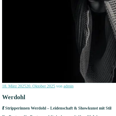
Veröffentlicht
18. März 2025
20. Oktober 2025
von
admin
am
Werdohl
💃 Stripperinnen Werdohl – Leidenschaft & Showkunst mit Stil