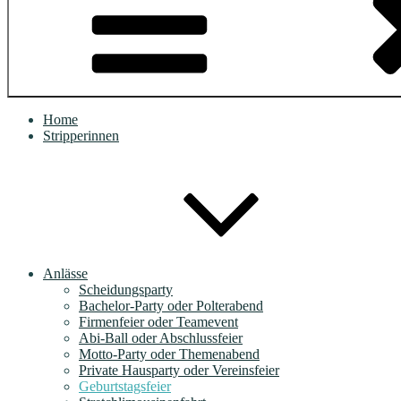
Home
Stripperinnen
Anlässe
Scheidungsparty
Bachelor-Party oder Polterabend
Firmenfeier oder Teamevent
Abi-Ball oder Abschlussfeier
Motto-Party oder Themenabend
Private Hausparty oder Vereinsfeier
Geburtstagsfeier