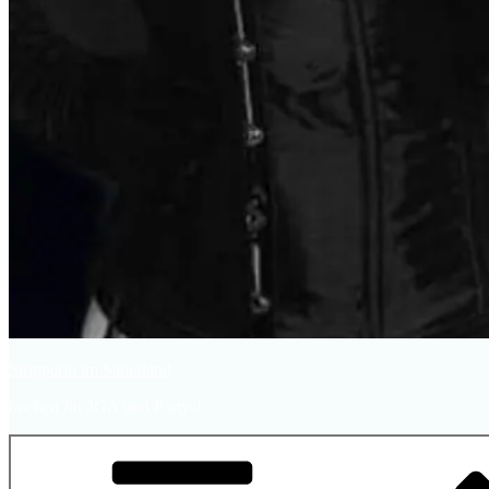
Stripperin im Sauerland
buchen für JGA und Partys!