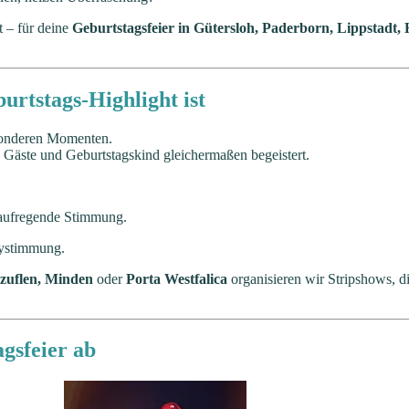
 – für deine
Geburtstagsfeier in Gütersloh, Paderborn, Lippstadt,
rtstags-Highlight ist
esonderen Momenten.
as Gäste und Geburtstagskind gleichermaßen begeistert.
d aufregende Stimmung.
tystimmung.
lzuflen, Minden
oder
Porta Westfalica
organisieren wir Stripshows, d
agsfeier ab