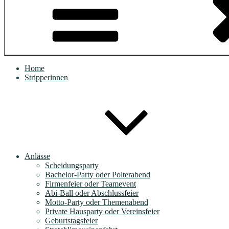
Home
Stripperinnen
Anlässe
Scheidungsparty
Bachelor-Party oder Polterabend
Firmenfeier oder Teamevent
Abi-Ball oder Abschlussfeier
Motto-Party oder Themenabend
Private Hausparty oder Vereinsfeier
Geburtstagsfeier