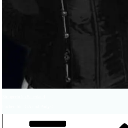
Stripperin im Sauerland
buchen für JGA und Partys!