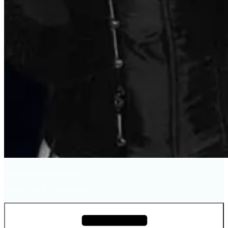
Stripperin im Sauerland
buchen für JGA und Partys!