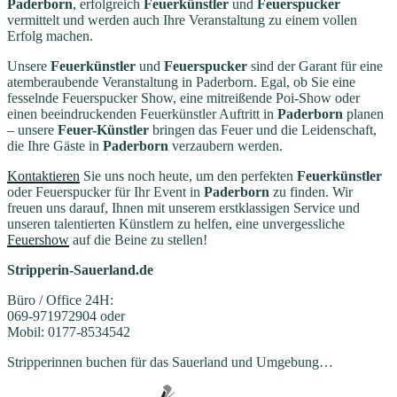
Paderborn
, erfolgreich
Feuerkünstler
und
Feuerspucker
vermittelt und werden auch Ihre Veranstaltung zu einem vollen
Erfolg machen.
Unsere
Feuerkünstler
und
Feuerspucker
sind der Garant für eine
atemberaubende Veranstaltung in Paderborn. Egal, ob Sie eine
fesselnde Feuerspucker Show, eine mitreißende Poi-Show oder
einen beeindruckenden Feuerkünstler Auftritt in
Paderborn
planen
– unsere
Feuer-Künstler
bringen das Feuer und die Leidenschaft,
die Ihre Gäste in
Paderborn
verzaubern werden.
Kontaktieren
Sie uns noch heute, um den perfekten
Feuerkünstler
oder Feuerspucker für Ihr Event in
Paderborn
zu finden. Wir
freuen uns darauf, Ihnen mit unserem erstklassigen Service und
unseren talentierten Künstlern zu helfen, eine unvergessliche
Feuershow
auf die Beine zu stellen!
Stripperin-Sauerland.de
Büro / Office 24H:
069-971972904 oder
Mobil: 0177-8534542
Stripperinnen buchen für das Sauerland und Umgebung…