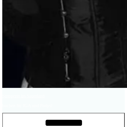
Stripperin im Sauerland
buchen für JGA und Partys!