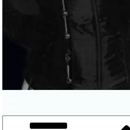
Stripperin im Sauerland
buchen für JGA und Partys!