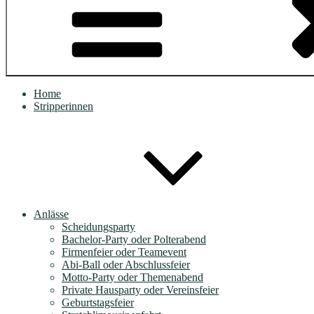
Home
Stripperinnen
Anlässe
Scheidungsparty
Bachelor-Party oder Polterabend
Firmenfeier oder Teamevent
Abi-Ball oder Abschlussfeier
Motto-Party oder Themenabend
Private Hausparty oder Vereinsfeier
Geburtstagsfeier